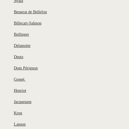
Ayala
Besserat de Bellefon
Billecart-Salmon
Bollinger
Delamotte
Deutz
Dom Pérignon
Gosset
Henriot
Jacquesson
Krug
Lanson