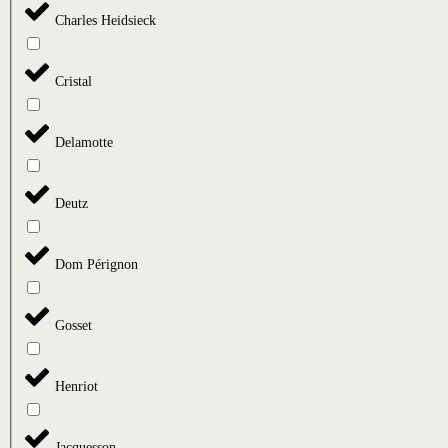
Charles Heidsieck
Cristal
Delamotte
Deutz
Dom Pérignon
Gosset
Henriot
Jacquesson