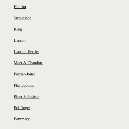
Henriot
Jacquesson
Krug
Lanson
Laurent-Perrier
Moët & Chandon
Perrier-Jouët
Philipponnat
Piper Heidsieck
Pol Roger
Pommery