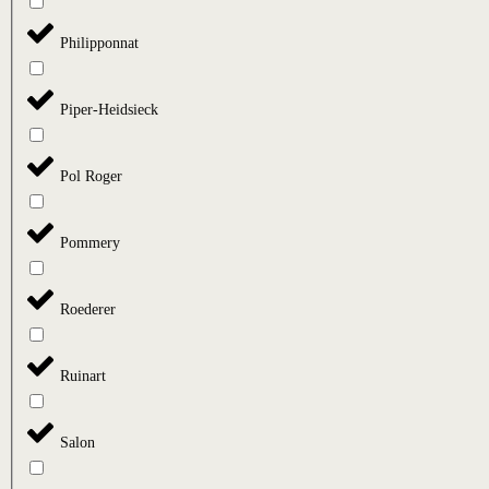
Philipponnat
Piper-Heidsieck
Pol Roger
Pommery
Roederer
Ruinart
Salon