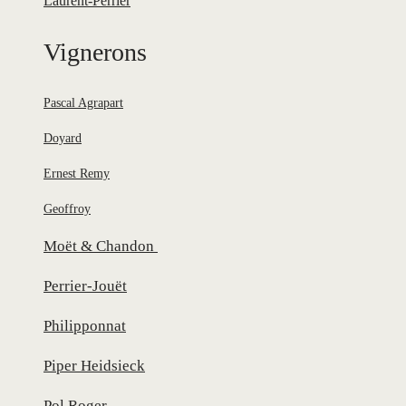
Laurent-Perrier
Vignerons
Pascal Agrapart
Doyard
Ernest Remy
Geoffroy
Moët & Chandon
Perrier-Jouët
Philipponnat
Piper Heidsieck
Pol Roger