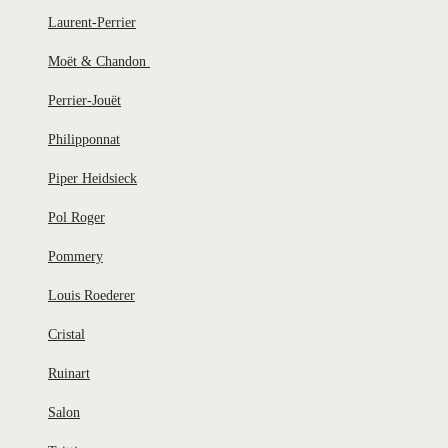
Laurent-Perrier
Moët & Chandon
Perrier-Jouët
Philipponnat
Piper Heidsieck
Pol Roger
Pommery
Louis Roederer
Cristal
Ruinart
Salon