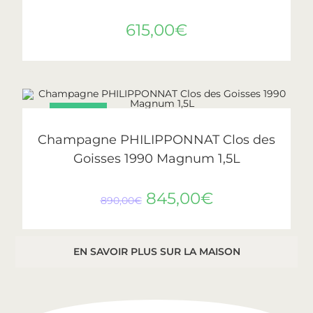
615,00
€
PROMO !
AJOUTER AU PANIER
Philipponnat
Champagne PHILIPPONNAT Clos des
Goisses 1990 Magnum 1,5L
845,00
€
890,00
€
EN SAVOIR PLUS SUR LA MAISON