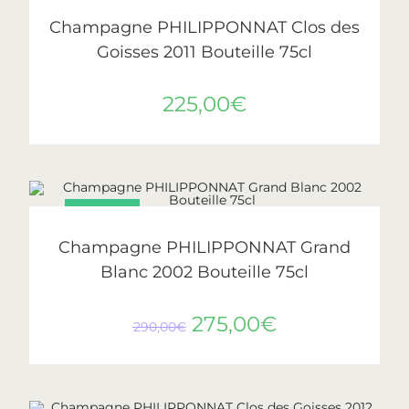
AJOUTER AU PANIER
Philipponnat
Champagne PHILIPPONNAT Clos des
Goisses 2011 Bouteille 75cl
225,00
€
PROMO !
AJOUTER AU PANIER
Philipponnat
Champagne PHILIPPONNAT Grand
Blanc 2002 Bouteille 75cl
275,00
€
290,00
€