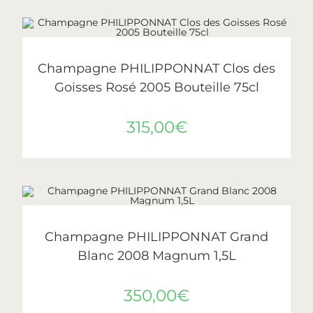
AJOUTER AU PANIER
Philipponnat
Champagne PHILIPPONNAT Clos des
Goisses Rosé 2005 Bouteille 75cl
315,00
€
AJOUTER AU PANIER
Philipponnat
Champagne PHILIPPONNAT Grand
Blanc 2008 Magnum 1,5L
350,00
€