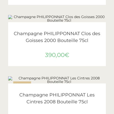
AJOUTER AU PANIER
Philipponnat
Champagne PHILIPPONNAT Clos des
Goisses 2000 Bouteille 75cl
390,00
€
ÉPUISÉ
LIRE LA SUITE
Philipponnat
Champagne PHILIPPONNAT Les
Cintres 2008 Bouteille 75cl