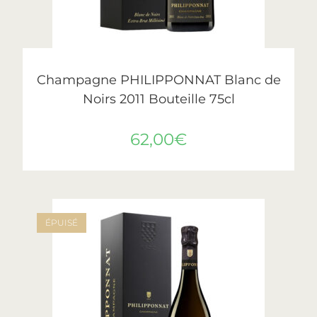
LIRE LA SUITE
Philipponnat
Champagne PHILIPPONNAT Blanc de
Noirs 2011 Bouteille 75cl
62,00
€
ÉPUISÉ