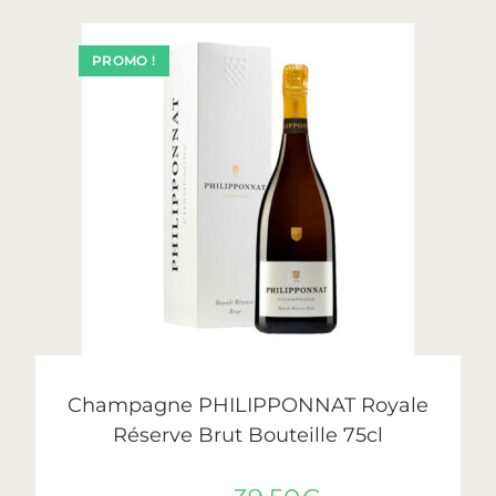
PROMO !
AJOUTER AU PANIER
Philipponnat
Champagne PHILIPPONNAT Royale
Réserve Brut Bouteille 75cl