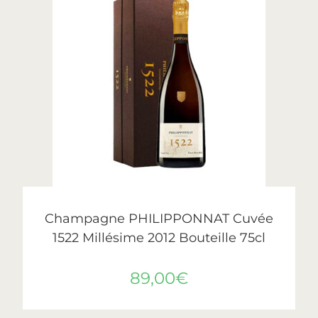
AJOUTER AU PANIER
Philipponnat
Champagne PHILIPPONNAT Cuvée
1522 Millésime 2012 Bouteille 75cl
89,00
€