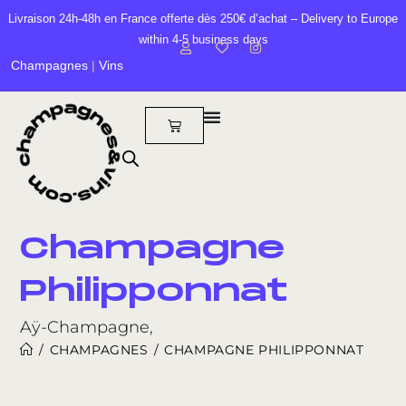
Livraison 24h-48h en France offerte dès 250€ d’achat – Delivery to Europe
within 4-5 business days
Champagnes
|
Vins
Champagne
Philipponnat
Aÿ-Champagne,
/
CHAMPAGNES
/
CHAMPAGNE PHILIPPONNAT