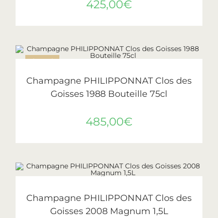
425,00
€
ÉPUISÉ
LIRE LA SUITE
Philipponnat
Champagne PHILIPPONNAT Clos des
Goisses 1988 Bouteille 75cl
485,00
€
AJOUTER AU PANIER
Philipponnat
Champagne PHILIPPONNAT Clos des
Goisses 2008 Magnum 1,5L