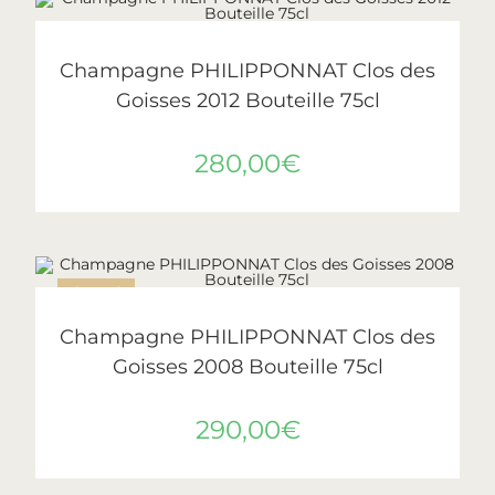
AJOUTER AU PANIER
Philipponnat
Champagne PHILIPPONNAT Clos des
Goisses 2012 Bouteille 75cl
280,00
€
ÉPUISÉ
LIRE LA SUITE
Philipponnat
Champagne PHILIPPONNAT Clos des
Goisses 2008 Bouteille 75cl
290,00
€