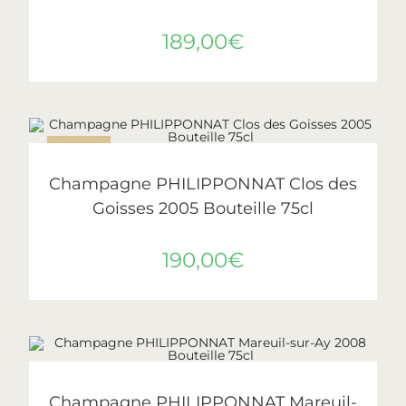
189,00
€
ÉPUISÉ
LIRE LA SUITE
Philipponnat
Champagne PHILIPPONNAT Clos des
Goisses 2005 Bouteille 75cl
190,00
€
AJOUTER AU PANIER
Philipponnat
Champagne PHILIPPONNAT Mareuil-