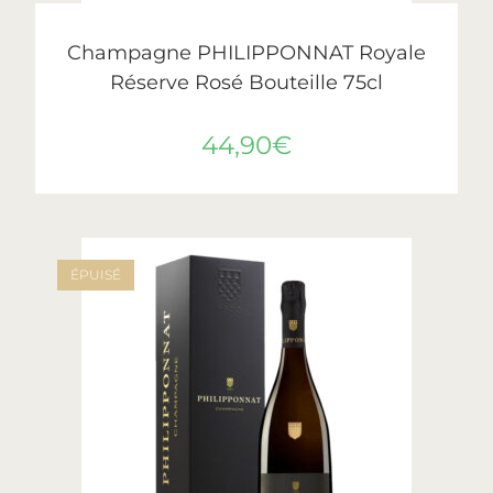
LIRE LA SUITE
Philipponnat
Champagne PHILIPPONNAT Royale
Réserve Rosé Bouteille 75cl
44,90
€
ÉPUISÉ