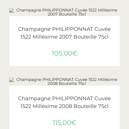
AJOUTER AU PANIER
Philipponnat
Champagne PHILIPPONNAT Cuvée
1522 Millésime 2007 Bouteille 75cl
105,00
€
AJOUTER AU PANIER
Philipponnat
Champagne PHILIPPONNAT Cuvée
1522 Millésime 2008 Bouteille 75cl
115,00
€