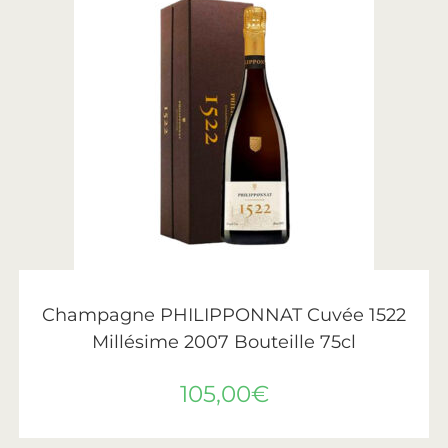
AJOUTER AU PANIER
Philipponnat
Champagne PHILIPPONNAT Cuvée 1522
Millésime 2007 Bouteille 75cl
105,00
€