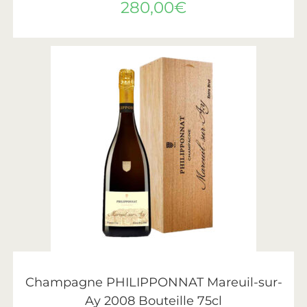
280,00
€
AJOUTER AU PANIER
Philipponnat
Champagne PHILIPPONNAT Mareuil-sur-
Ay 2008 Bouteille 75cl