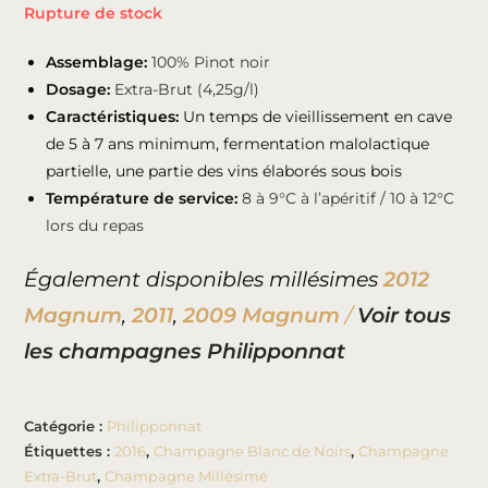
Rupture de stock
Assemblage:
100% Pinot noir
Dosage:
Extra-Brut (4,25g/l)
Caractéristiques:
Un temps de vieillissement en cave
de 5 à 7 ans minimum, fermentation malolactique
partielle, une partie des vins élaborés sous bois
Température de service:
8 à 9°C à l’apéritif / 10 à 12°C
lors du repas
Également disponibles millésimes
2012
Magnum
,
2011
,
2009 Magnum
/
Voir tous
les champagnes Philipponnat
Catégorie :
Philipponnat
Étiquettes :
2016
,
Champagne Blanc de Noirs
,
Champagne
Extra-Brut
,
Champagne Millésimé