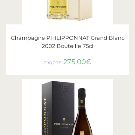
AJOUTER AU PANIER
Philipponnat
Champagne PHILIPPONNAT Grand Blanc
2002 Bouteille 75cl
275,00
€
290,00
€