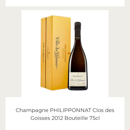
AJOUTER AU PANIER
Philipponnat
Champagne PHILIPPONNAT Clos des
Goisses 2012 Bouteille 75cl