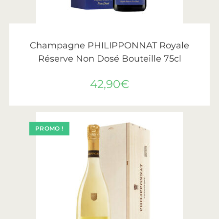
AJOUTER AU PANIER
Philipponnat
Champagne PHILIPPONNAT Royale
Réserve Non Dosé Bouteille 75cl
42,90
€
PROMO !