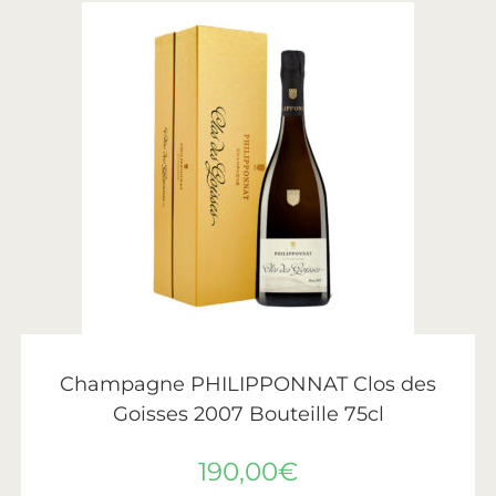
AJOUTER AU PANIER
Philipponnat
Champagne PHILIPPONNAT Clos des
Goisses 2007 Bouteille 75cl
190,00
€