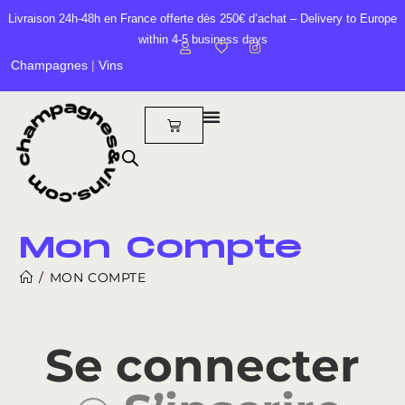
Livraison 24h-48h en France offerte dès 250€ d’achat – Delivery to Europe
within 4-5 business days
Champagnes
|
Vins
Mon Compte
/
MON COMPTE
Se connecter