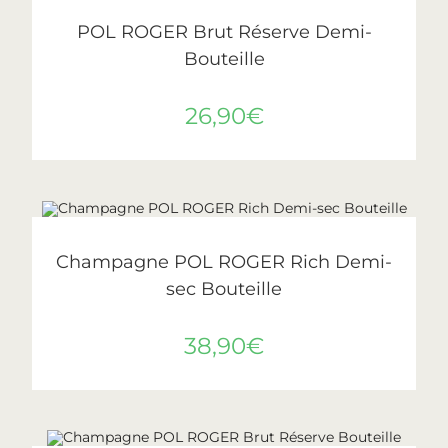
AJOUTER AU PANIER
Pol Roger
POL ROGER Brut Réserve Demi-
Bouteille
26,90
€
LIRE LA SUITE
ÉPUISÉ
Pol Roger
Champagne POL ROGER Rich Demi-
sec Bouteille
38,90
€