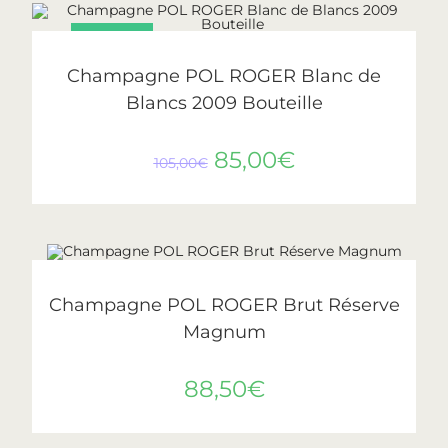
PROMO !
AJOUTER AU PANIER
Pol Roger
Champagne POL ROGER Blanc de
Blancs 2009 Bouteille
85,00
€
105,00
€
AJOUTER AU PANIER
Pol Roger
Champagne POL ROGER Brut Réserve
Magnum
88,50
€