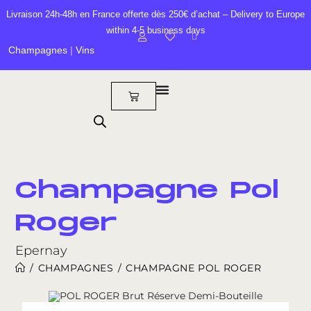
Livraison 24h-48h en France offerte dès 250€ d’achat – Delivery to Europe
within 4-5 business days
Champagnes
|
Vins
Champagne Pol
Roger
Epernay
/
CHAMPAGNES
/
CHAMPAGNE POL ROGER