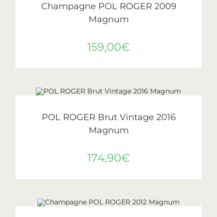
Champagne POL ROGER 2009
Magnum
159,00
€
AJOUTER AU PANIER
Pol Roger
POL ROGER Brut Vintage 2016
Magnum
174,90
€
AJOUTER AU PANIER