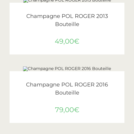
LIRE LA SUITE
ÉPUISÉ
Pol Roger
Champagne POL ROGER 2013
Bouteille
49,00
€
AJOUTER AU PANIER
Pol Roger
Champagne POL ROGER 2016
Bouteille
79,00
€