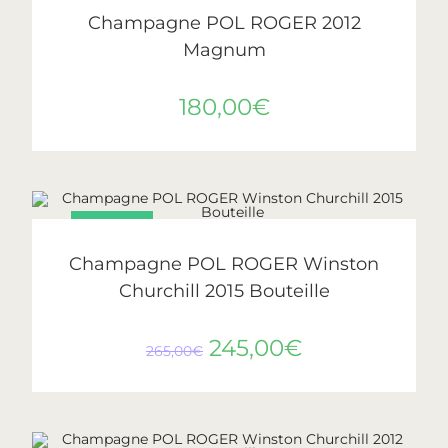
Pol Roger
Champagne POL ROGER 2012
Magnum
180,00
€
PROMO !
AJOUTER AU PANIER
Pol Roger
Champagne POL ROGER Winston
Churchill 2015 Bouteille
245,00
€
265,00
€