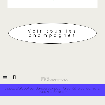
Voir tous les
champagnes
@2023 -
CHAMPAGNESETVINS
L'abus d'alcool est dangereux pour la santé, à consommer
avec modération