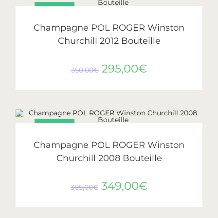
PROMO !
AJOUTER AU PANIER
Pol Roger
Champagne POL ROGER Winston
Churchill 2012 Bouteille
295,00
€
350,00
€
PROMO !
AJOUTER AU PANIER
Pol Roger
Champagne POL ROGER Winston
Churchill 2008 Bouteille
349,00
€
365,00
€