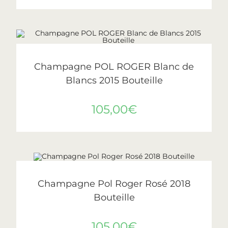
AJOUTER AU PANIER
Pol Roger
Champagne POL ROGER Blanc de
Blancs 2015 Bouteille
105,00
€
LIRE LA SUITE
ÉPUISÉ
Pol Roger
Champagne Pol Roger Rosé 2018
Bouteille
105,00
€