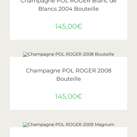
Champagne POL ROGER Blanc de
Blancs 2004 Bouteille
145,00
€
AJOUTER AU PANIER
Pol Roger
Champagne POL ROGER 2008
Bouteille
145,00
€
LIRE LA SUITE
ÉPUISÉ
Pol Roger