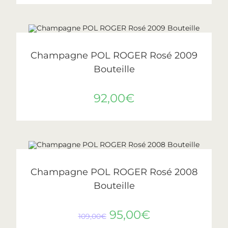
AJOUTER AU PANIER
Pol Roger
Champagne POL ROGER Rosé 2009
Bouteille
92,00
€
AJOUTER AU PANIER
PROMO !
Pol Roger
Champagne POL ROGER Rosé 2008
Bouteille
95,00
€
109,00
€