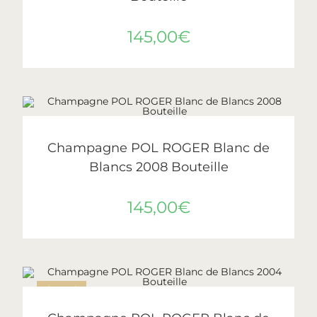
145,00
€
AJOUTER AU PANIER
Pol Roger
Champagne POL ROGER Blanc de
Blancs 2008 Bouteille
145,00
€
ÉPUISÉ
LIRE LA SUITE
Pol Roger