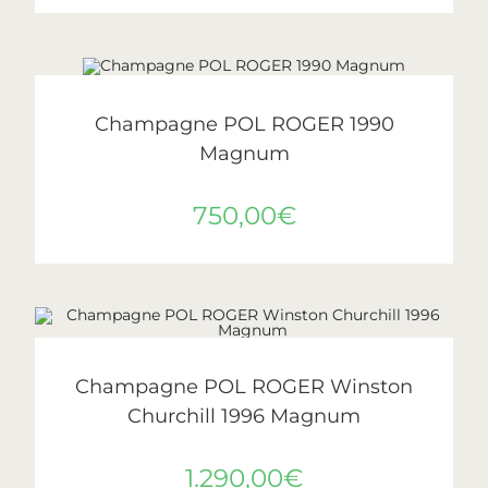
AJOUTER AU PANIER
Pol Roger
Champagne POL ROGER 1990
Magnum
750,00
€
AJOUTER AU PANIER
Pol Roger
Champagne POL ROGER Winston
Churchill 1996 Magnum
1.290,00
€