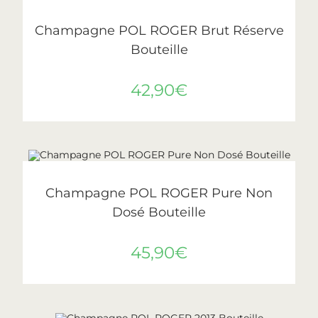
LIRE LA SUITE
ÉPUISÉ
Pol Roger
Champagne POL ROGER Brut Réserve
Bouteille
42,90
€
AJOUTER AU PANIER
Pol Roger
Champagne POL ROGER Pure Non
Dosé Bouteille
45,90
€