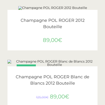
AJOUTER AU PANIER
Pol Roger
Champagne POL ROGER 2012
Bouteille
89,00
€
PROMO !
AJOUTER AU PANIER
Pol Roger
Champagne POL ROGER Blanc de
Blancs 2012 Bouteille
89,00
€
125,00
€