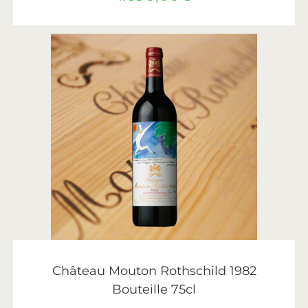
AJOUTER AU PANIER
Château Mouton Rothschild
,
Vin
,
Vins de Bordeaux
Château Mouton Rothschild 1982
Bouteille 75cl