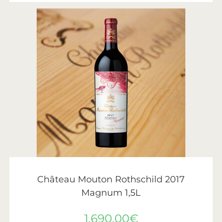
AJOUTER AU PANIER
Château Mouton Rothschild
,
Vin
,
Vins de Bordeaux
Château Mouton Rothschild 2017
Magnum 1,5L
1.690,00
€