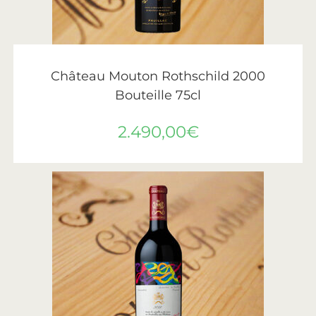
AJOUTER AU PANIER
Château Mouton Rothschild
,
Vin
,
Vins de Bordeaux
Château Mouton Rothschild 2000
Bouteille 75cl
2.490,00
€