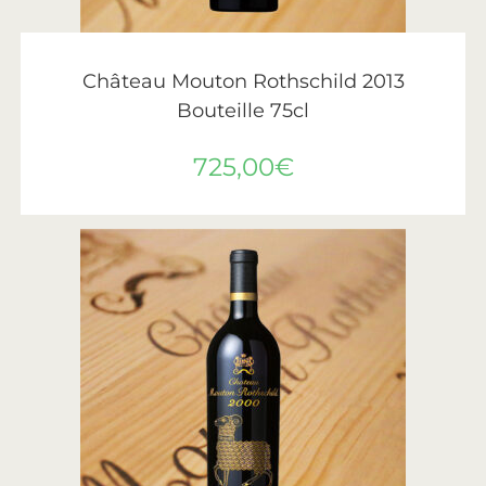
AJOUTER AU PANIER
Château Mouton Rothschild
,
Vin
,
Vins de Bordeaux
Château Mouton Rothschild 2013
Bouteille 75cl
725,00
€