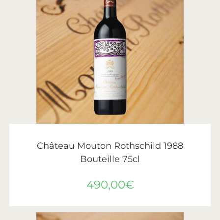
AJOUTER AU PANIER
Château Mouton Rothschild
,
Vin
,
Vins de Bordeaux
Château Mouton Rothschild 1988
Bouteille 75cl
490,00
€