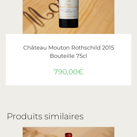
AJOUTER AU PANIER
Château Mouton Rothschild
,
Vins
,
Vins de Bordeaux
Château Mouton Rothschild 2015
Bouteille 75cl
790,00
€
Produits similaires