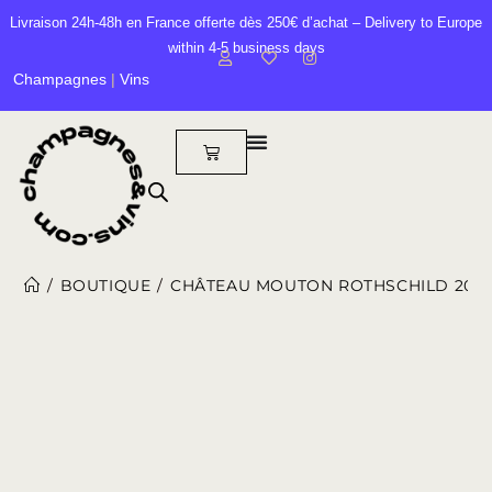
Livraison 24h-48h en France offerte dès 250€ d’achat – Delivery to Europe
within 4-5 business days
Champagnes
|
Vins
/
BOUTIQUE
/
CHÂTEAU MOUTON ROTHSCHILD 2000