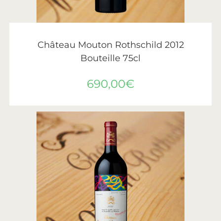
AJOUTER AU PANIER
Château Mouton Rothschild
,
Vin
,
Vins de Bordeaux
Château Mouton Rothschild 2012
Bouteille 75cl
690,00
€