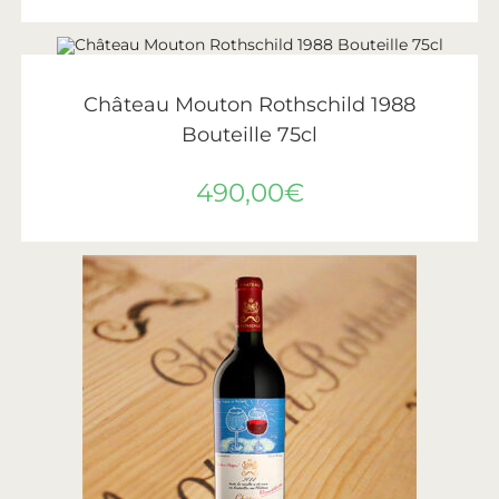
AJOUTER AU PANIER
Château Mouton Rothschild
,
Vin
,
Vins de Bordeaux
Château Mouton Rothschild 1988
Bouteille 75cl
490,00
€