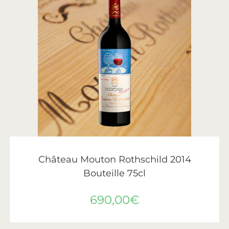
AJOUTER AU PANIER
Château Mouton Rothschild
,
Vin
,
Vins de Bordeaux
Château Mouton Rothschild 2014
Bouteille 75cl
690,00
€