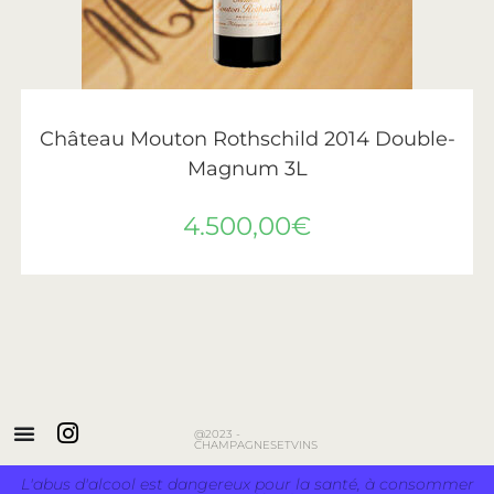
AJOUTER AU PANIER
Château Mouton Rothschild
,
Vin
,
Vins de Bordeaux
Château Mouton Rothschild 2014 Double-
Magnum 3L
4.500,00
€
@2023 -
CHAMPAGNESETVINS
L'abus d'alcool est dangereux pour la santé, à consommer