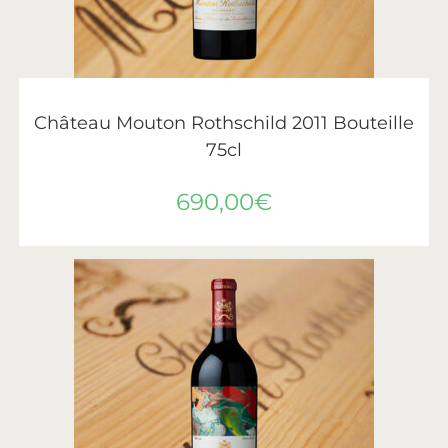
AJOUTER AU PANIER
Château Mouton Rothschild
,
Vin
,
Vins de Bordeaux
Château Mouton Rothschild 2011 Bouteille
75cl
690,00
€