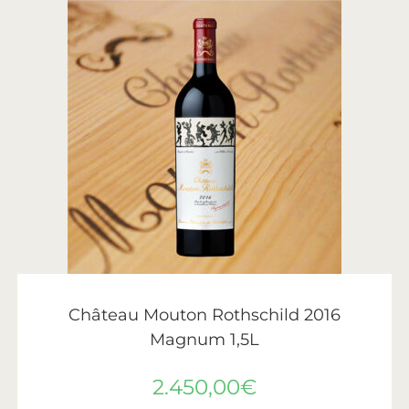
AJOUTER AU PANIER
Château Mouton Rothschild
,
Vin
,
Vins de Bordeaux
Château Mouton Rothschild 2016
Magnum 1,5L
2.450,00
€