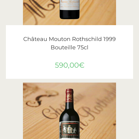
AJOUTER AU PANIER
Château Mouton Rothschild
,
Vin
,
Vins de Bordeaux
Château Mouton Rothschild 1999
Bouteille 75cl
590,00
€