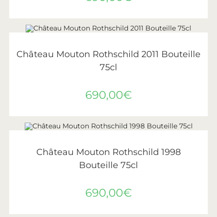
AJOUTER AU PANIER
Château Mouton Rothschild
,
Vin
,
Vins de Bordeaux
Château Mouton Rothschild 2011 Bouteille
75cl
690,00
€
AJOUTER AU PANIER
Château Mouton Rothschild
,
Vin
,
Vins de Bordeaux
Château Mouton Rothschild 1998
Bouteille 75cl
690,00
€