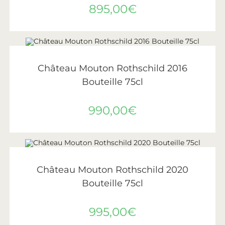
895,00
€
AJOUTER AU PANIER
Château Mouton Rothschild
,
Vin
Château Mouton Rothschild 2016
Bouteille 75cl
990,00
€
LIRE LA SUITE
ÉPUISÉ
Château Mouton Rothschild
,
Vin
,
Vins de Bordeaux
Château Mouton Rothschild 2020
Bouteille 75cl
995,00
€