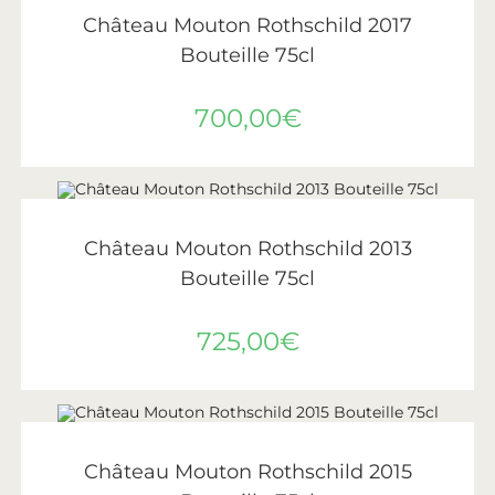
Château Mouton Rothschild
,
Vin
Château Mouton Rothschild 2017
Bouteille 75cl
700,00
€
AJOUTER AU PANIER
Château Mouton Rothschild
,
Vin
,
Vins de Bordeaux
Château Mouton Rothschild 2013
Bouteille 75cl
725,00
€
AJOUTER AU PANIER
Château Mouton Rothschild
,
Vins
,
Vins de Bordeaux
Château Mouton Rothschild 2015