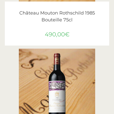
AJOUTER AU PANIER
Château Mouton Rothschild
,
Vin
,
Vins de Bordeaux
Château Mouton Rothschild 1985
Bouteille 75cl
490,00
€