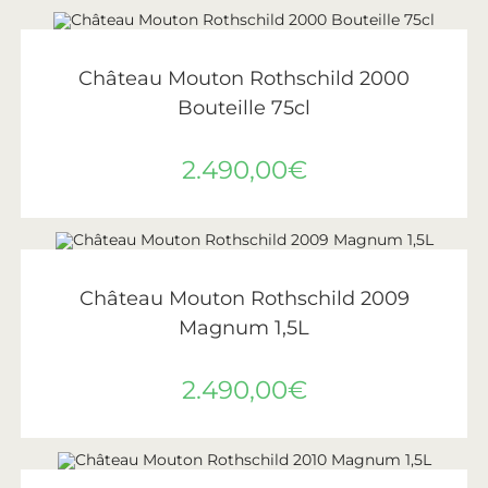
AJOUTER AU PANIER
Château Mouton Rothschild
,
Vin
,
Vins de Bordeaux
Château Mouton Rothschild 2000
Bouteille 75cl
2.490,00
€
AJOUTER AU PANIER
Château Mouton Rothschild
,
Vin
,
Vins de Bordeaux
Château Mouton Rothschild 2009
Magnum 1,5L
2.490,00
€