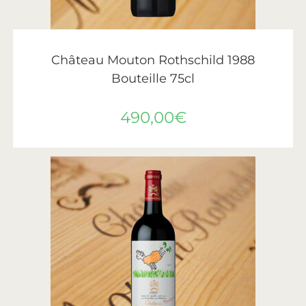
AJOUTER AU PANIER
Château Mouton Rothschild
,
Vin
,
Vins de Bordeaux
Château Mouton Rothschild 1988
Bouteille 75cl
490,00
€