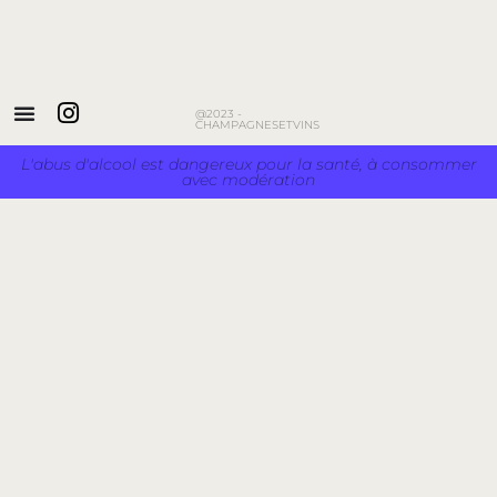
@2023 -
CHAMPAGNESETVINS
L'abus d'alcool est dangereux pour la santé, à consommer
avec modération