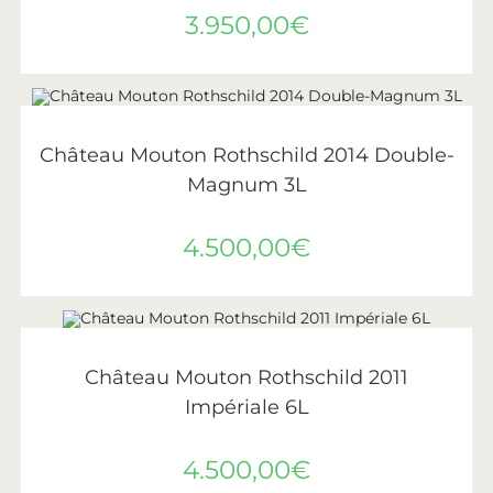
3.950,00
€
AJOUTER AU PANIER
Château Mouton Rothschild
,
Vin
,
Vins de Bordeaux
Château Mouton Rothschild 2014 Double-
Magnum 3L
4.500,00
€
AJOUTER AU PANIER
Château Mouton Rothschild
,
Vin
,
Vins de Bordeaux
Château Mouton Rothschild 2011
Impériale 6L
4.500,00
€