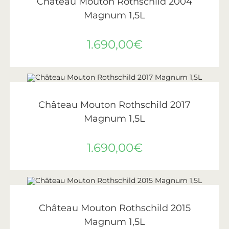
Château Mouton Rothschild 2004
Magnum 1,5L
1.690,00
€
AJOUTER AU PANIER
Château Mouton Rothschild
,
Vin
,
Vins de Bordeaux
Château Mouton Rothschild 2017
Magnum 1,5L
1.690,00
€
AJOUTER AU PANIER
Château Mouton Rothschild
,
Vin
,
Vins de Bordeaux
Château Mouton Rothschild 2015
Magnum 1,5L