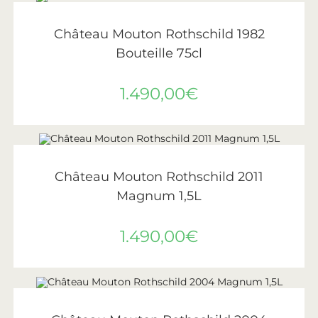
AJOUTER AU PANIER
Château Mouton Rothschild
,
Vin
,
Vins de Bordeaux
Château Mouton Rothschild 1982
Bouteille 75cl
1.490,00
€
AJOUTER AU PANIER
Château Mouton Rothschild
,
Vin
,
Vins de Bordeaux
Château Mouton Rothschild 2011
Magnum 1,5L
1.490,00
€
AJOUTER AU PANIER
Château Mouton Rothschild
,
Vin
,
Vins de Bordeaux