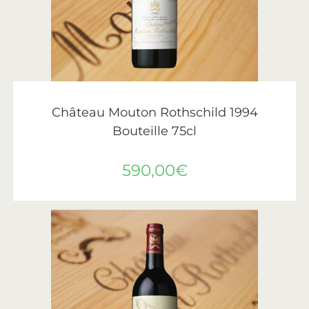
AJOUTER AU PANIER
Château Mouton Rothschild
,
Vin
,
Vins de Bordeaux
Château Mouton Rothschild 1994
Bouteille 75cl
590,00
€