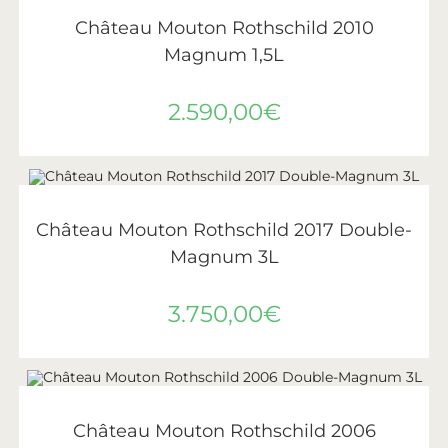
AJOUTER AU PANIER
Château Mouton Rothschild
,
Vin
,
Vins de Bordeaux
Château Mouton Rothschild 2010
Magnum 1,5L
2.590,00
€
AJOUTER AU PANIER
Château Mouton Rothschild
,
Vin
,
Vins de Bordeaux
Château Mouton Rothschild 2017 Double-
Magnum 3L
3.750,00
€
AJOUTER AU PANIER
Château Mouton Rothschild
,
Vin
,
Vins de Bordeaux
Château Mouton Rothschild 2006