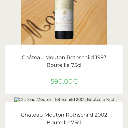
AJOUTER AU PANIER
Château Mouton Rothschild
,
Vin
,
Vins de Bordeaux
Château Mouton Rothschild 1993
Bouteille 75cl
590,00
€
AJOUTER AU PANIER
Château Mouton Rothschild
,
Vin
,
Vins de Bordeaux
Château Mouton Rothschild 2002
Bouteille 75cl