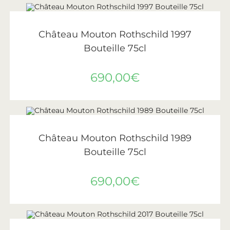
AJOUTER AU PANIER
Château Mouton Rothschild
,
Vin
,
Vins de Bordeaux
Château Mouton Rothschild 1997
Bouteille 75cl
690,00
€
LIRE LA SUITE
ÉPUISÉ
Château Mouton Rothschild
,
Vin
,
Vins de Bordeaux
Château Mouton Rothschild 1989
Bouteille 75cl
690,00
€
AJOUTER AU PANIER