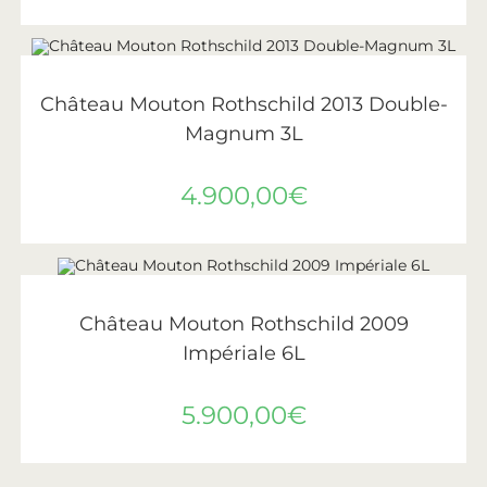
AJOUTER AU PANIER
Château Mouton Rothschild
,
Vin
,
Vins de Bordeaux
Château Mouton Rothschild 2013 Double-
Magnum 3L
4.900,00
€
AJOUTER AU PANIER
Château Mouton Rothschild
,
Vin
,
Vins de Bordeaux
Château Mouton Rothschild 2009
Impériale 6L
5.900,00
€