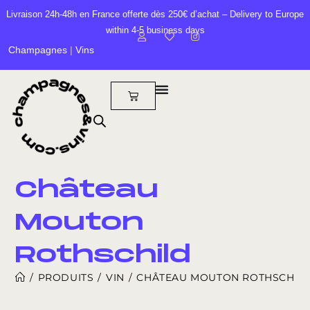
Livraison 24h-48h en France offerte dès 250€ d’achat – Delivery to Europe
within 4-5 business days
Champagnes
|
Vins
Château
Mouton
Rothschild
/
PRODUITS
/
VIN
/
CHÂTEAU MOUTON ROTHSCHIL