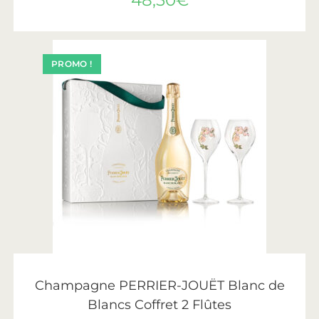
PROMO !
AJOUTER AU PANIER
Perrier-Jouët
Champagne PERRIER-JOUËT Blanc de
Blancs Coffret 2 Flûtes