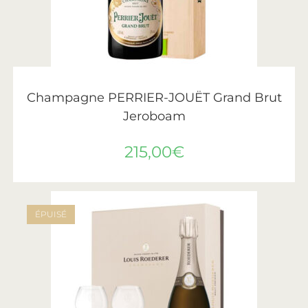
LIRE LA SUITE
Perrier-Jouët
Champagne PERRIER-JOUËT Grand Brut
Jeroboam
215,00
€
ÉPUISÉ