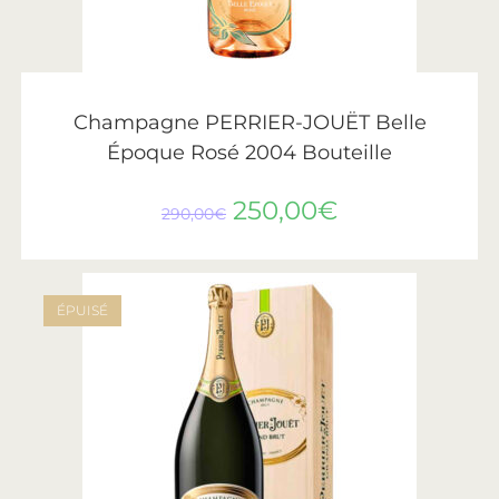
AJOUTER AU PANIER
Champagne
,
Perrier-Jouët
Champagne PERRIER-JOUËT Belle
Époque Rosé 2004 Bouteille
250,00
€
290,00
€
ÉPUISÉ