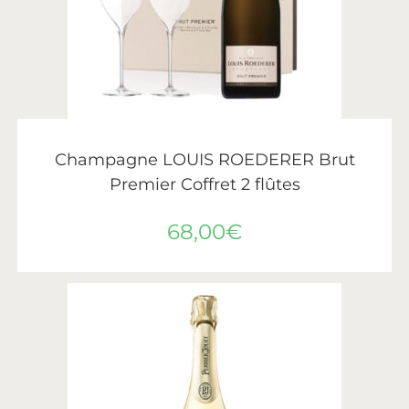
LIRE LA SUITE
Roederer
Champagne LOUIS ROEDERER Brut
Premier Coffret 2 flûtes
68,00
€