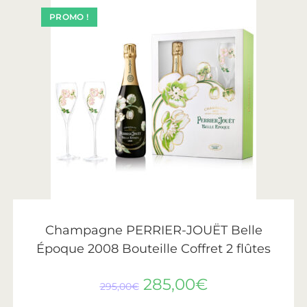
PROMO !
AJOUTER AU PANIER
Perrier-Jouët
Champagne PERRIER-JOUËT Belle
Époque 2008 Bouteille Coffret 2 flûtes
285,00
€
295,00
€