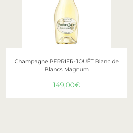
AJOUTER AU PANIER
Perrier-Jouët
Champagne PERRIER-JOUËT Blanc de
Blancs Magnum
149,00
€