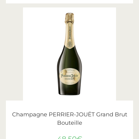
AJOUTER AU PANIER
Perrier-Jouët
Champagne PERRIER-JOUËT Grand Brut
Bouteille
48,50
€