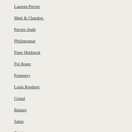
Laurent-Perrier
Moët & Chandon
Perrier-Jouët
Philipponnat
Piper Heidsieck
Pol Roger
Pommery
Louis Roederer
Cristal
Ruinart
Salon