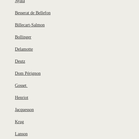
Ayala
Besserat de Bellefon
Billecart-Salmon
Bollinger
Delamotte
Deutz
Dom Pérignon
Gosset
Henriot
Jacquesson
Krug
Lanson