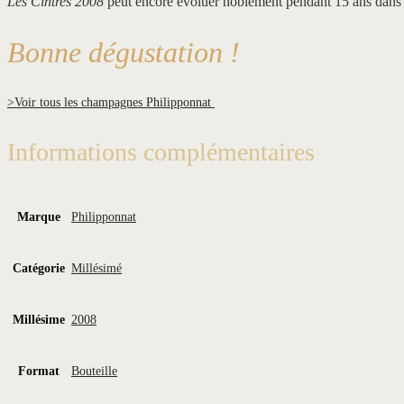
Les Cintres 2008
peut encore évoluer noblement pendant 15 ans dans 
Bonne dégustation !
>Voir tous les champagnes Philipponnat
Informations complémentaires
Marque
Philipponnat
Catégorie
Millésimé
Millésime
2008
Format
Bouteille