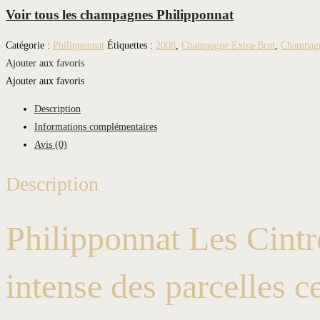
Voir tous les champagnes Philipponnat
Catégorie :
Philipponnat
Étiquettes :
2008
,
Champagne Extra-Brut
,
Champagn
Ajouter aux favoris
Ajouter aux favoris
Description
Informations complémentaires
Avis (0)
Description
Philipponnat Les Cintr
intense des parcelles c