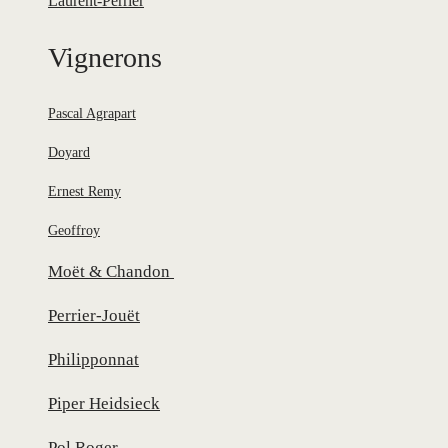
Laurent-Perrier
Vignerons
Pascal Agrapart
Doyard
Ernest Remy
Geoffroy
Moët & Chandon
Perrier-Jouët
Philipponnat
Piper Heidsieck
Pol Roger