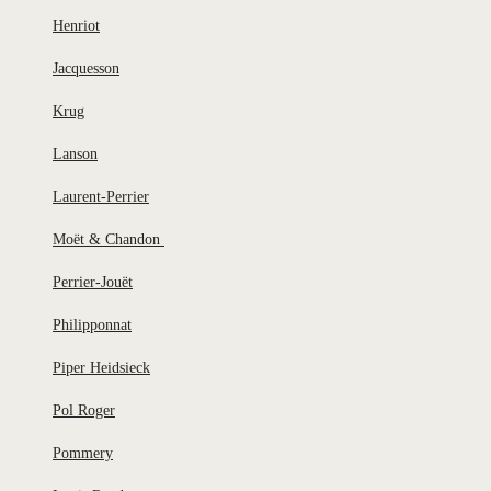
Henriot
Jacquesson
Krug
Lanson
Laurent-Perrier
Moët & Chandon
Perrier-Jouët
Philipponnat
Piper Heidsieck
Pol Roger
Pommery