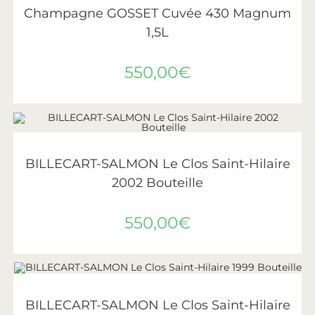
Champagne GOSSET Cuvée 430 Magnum
1,5L
550,00
€
AJOUTER AU PANIER
Billecart-Salmon
BILLECART-SALMON Le Clos Saint-Hilaire
2002 Bouteille
550,00
€
AJOUTER AU PANIER
Billecart-Salmon
BILLECART-SALMON Le Clos Saint-Hilaire