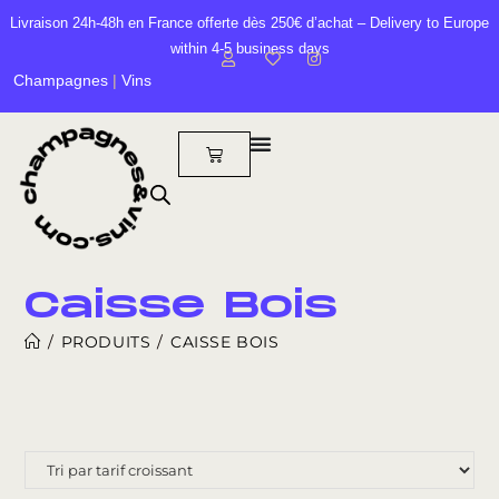
Livraison 24h-48h en France offerte dès 250€ d’achat – Delivery to Europe
within 4-5 business days
Champagnes
|
Vins
Caisse Bois
/
PRODUITS
/
CAISSE BOIS