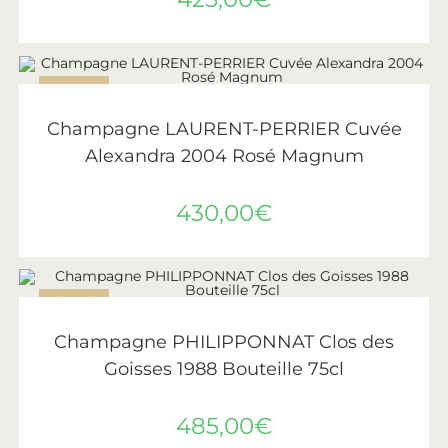
ÉPUISÉ
LIRE LA SUITE
Laurent-Perrier
Champagne LAURENT-PERRIER Cuvée
Alexandra 2004 Rosé Magnum
430,00
€
ÉPUISÉ
LIRE LA SUITE
Philipponnat
Champagne PHILIPPONNAT Clos des
Goisses 1988 Bouteille 75cl
485,00
€