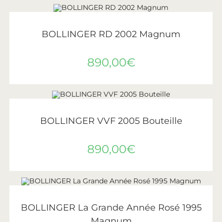
AJOUTER AU PANIER
Bollinger
BOLLINGER RD 2002 Magnum
890,00
€
LIRE LA SUITE
ÉPUISÉ
Bollinger
BOLLINGER VVF 2005 Bouteille
890,00
€
LIRE LA SUITE
ÉPUISÉ
Bollinger
BOLLINGER La Grande Année Rosé 1995
Magnum