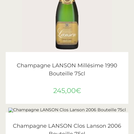
AJOUTER AU PANIER
Lanson
Champagne LANSON Millésime 1990
Bouteille 75cl
245,00
€
LIRE LA SUITE
ÉPUISÉ
Lanson
Champagne LANSON Clos Lanson 2006
Bouteille 75cl