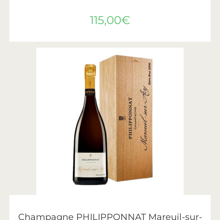
115,00
€
AJOUTER AU PANIER
Philipponnat
Champagne PHILIPPONNAT Mareuil-sur-