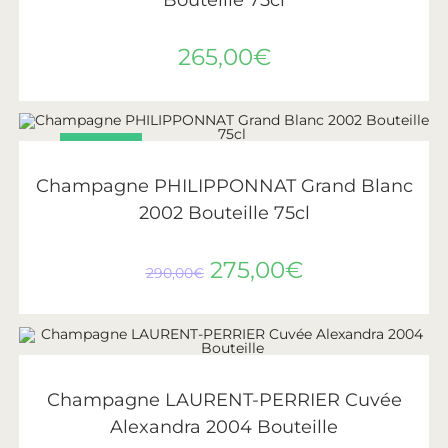
265,00
€
PROMO !
AJOUTER AU PANIER
Philipponnat
Champagne PHILIPPONNAT Grand Blanc
2002 Bouteille 75cl
275,00
€
290,00
€
AJOUTER AU PANIER
Laurent-Perrier
Champagne LAURENT-PERRIER Cuvée
Alexandra 2004 Bouteille