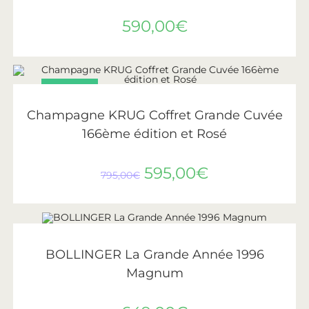
590,00
€
PROMO !
AJOUTER AU PANIER
Krug
Champagne KRUG Coffret Grande Cuvée
166ème édition et Rosé
595,00
€
795,00
€
AJOUTER AU PANIER
Bollinger
BOLLINGER La Grande Année 1996
Magnum