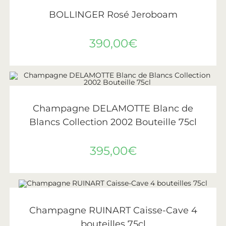
LIRE LA SUITE
ÉPUISÉ
Bollinger
BOLLINGER Rosé Jeroboam
390,00
€
AJOUTER AU PANIER
Delamotte
Champagne DELAMOTTE Blanc de
Blancs Collection 2002 Bouteille 75cl
395,00
€
AJOUTER AU PANIER
Ruinart
Champagne RUINART Caisse-Cave 4
bouteilles 75cl