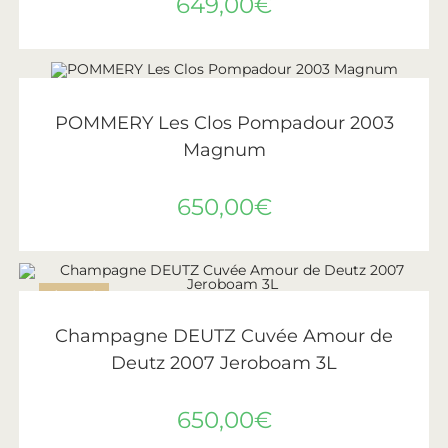
649,00
€
AJOUTER AU PANIER
Pommery
POMMERY Les Clos Pompadour 2003
Magnum
650,00
€
ÉPUISÉ
LIRE LA SUITE
Deutz
Champagne DEUTZ Cuvée Amour de
Deutz 2007 Jeroboam 3L
650,00
€