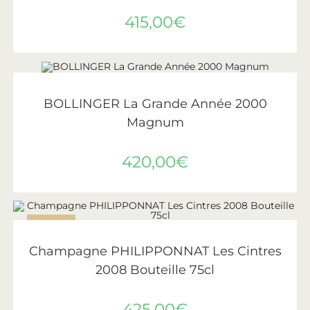
415,00
€
AJOUTER AU PANIER
Bollinger
BOLLINGER La Grande Année 2000
Magnum
420,00
€
ÉPUISÉ
LIRE LA SUITE
Philipponnat
Champagne PHILIPPONNAT Les Cintres
2008 Bouteille 75cl
425,00
€