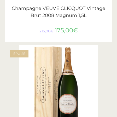
AJOUTER AU PANIER
Veuve Clicquot
Champagne VEUVE CLICQUOT Vintage
Brut 2008 Magnum 1,5L
175,00
€
215,00
€
ÉPUISÉ