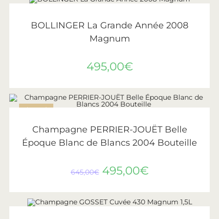
AJOUTER AU PANIER
Bollinger
BOLLINGER La Grande Année 2008
Magnum
495,00
€
ÉPUISÉ
LIRE LA SUITE
Perrier-Jouët
Champagne PERRIER-JOUËT Belle
Époque Blanc de Blancs 2004 Bouteille
495,00
€
645,00
€
LIRE LA SUITE
ÉPUISÉ
Gosset