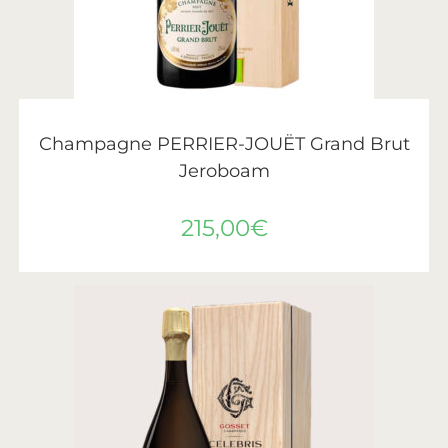
LIRE LA SUITE
Perrier-Jouët
Champagne PERRIER-JOUËT Grand Brut
Jeroboam
215,00
€