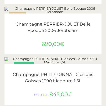
ÉPUISÉ
LIRE LA SUITE
Perrier-Jouët
Champagne PERRIER-JOUËT Belle
Époque 2006 Jeroboam
690,00
€
PROMO !
AJOUTER AU PANIER
Philipponnat
Champagne PHILIPPONNAT Clos des
Goisses 1990 Magnum 1,5L
845,00
€
890,00
€