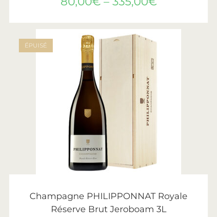
80,00
€
–
335,00
€
ÉPUISÉ
LIRE LA SUITE
Philipponnat
Champagne PHILIPPONNAT Royale
Réserve Brut Jeroboam 3L