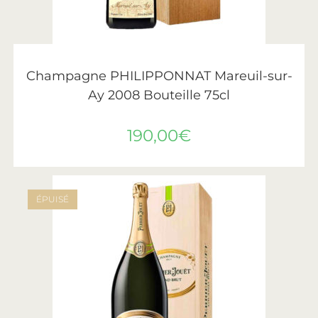
AJOUTER AU PANIER
Philipponnat
Champagne PHILIPPONNAT Mareuil-sur-
Ay 2008 Bouteille 75cl
190,00
€
ÉPUISÉ