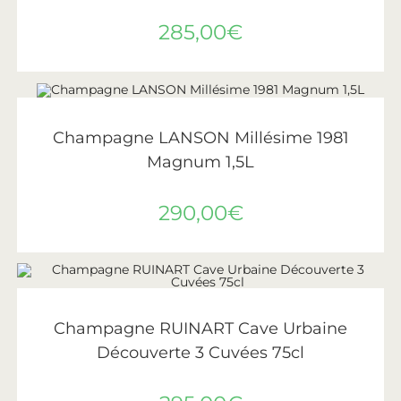
285,00
€
LIRE LA SUITE
ÉPUISÉ
Lanson
Champagne LANSON Millésime 1981
Magnum 1,5L
290,00
€
AJOUTER AU PANIER
Ruinart
Champagne RUINART Cave Urbaine
Découverte 3 Cuvées 75cl