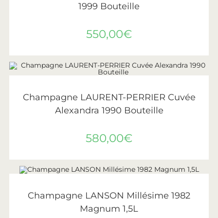
1999 Bouteille
550,00
€
AJOUTER AU PANIER
Laurent-Perrier
Champagne LAURENT-PERRIER Cuvée
Alexandra 1990 Bouteille
580,00
€
AJOUTER AU PANIER
Lanson
Champagne LANSON Millésime 1982
Magnum 1,5L