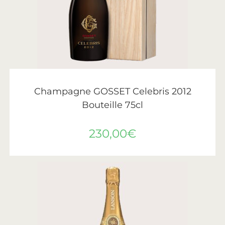
AJOUTER AU PANIER
Gosset
Champagne GOSSET Celebris 2012
Bouteille 75cl
230,00
€