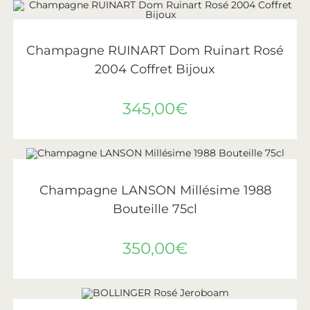
AJOUTER AU PANIER
Ruinart
Champagne RUINART Dom Ruinart Rosé
2004 Coffret Bijoux
345,00
€
AJOUTER AU PANIER
Lanson
Champagne LANSON Millésime 1988
Bouteille 75cl
350,00
€