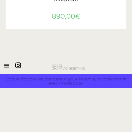
890,00
€
@2023 -
CHAMPAGNESETVINS
L'abus d'alcool est dangereux pour la santé, à consommer
avec modération