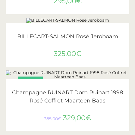
295,00
€
LIRE LA SUITE
ÉPUISÉ
Billecart-Salmon
BILLECART-SALMON Rosé Jeroboam
325,00
€
PROMO !
AJOUTER AU PANIER
Ruinart
Champagne RUINART Dom Ruinart 1998
Rosé Coffret Maarteen Baas
329,00
€
385,00
€