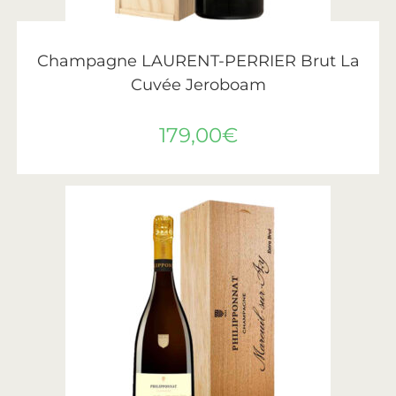
LIRE LA SUITE
Laurent-Perrier
Champagne LAURENT-PERRIER Brut La
Cuvée Jeroboam
179,00
€