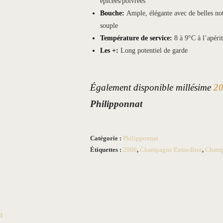
épicées/poivrées
Bouche:
Ample, élégante avec de belles not
souple
Température de service:
8 à 9°C à l’apéri
Les +:
Long potentiel de garde
Également disponible millésime
2
Philipponnat
Catégorie :
Philipponnat
Étiquettes :
2006
,
Champagne Extra-Brut
,
Champ
n