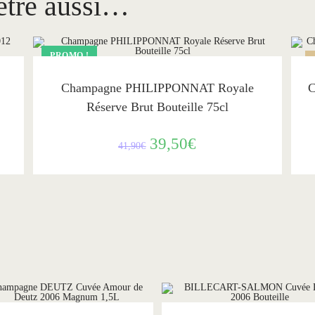
être aussi…
PROMO !
AJOUTER AU PANIER
Philipponnat
Champagne PHILIPPONNAT Royale
C
Réserve Brut Bouteille 75cl
39,50
€
41,90
€