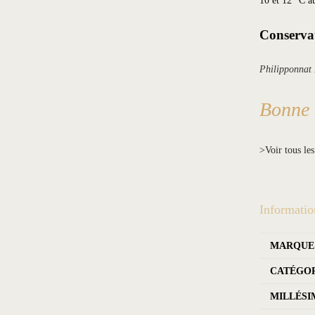
10 et 12 °C a
Conserva
Philipponnat
Bonne 
>Voir tous le
Informatio
MARQUE
CATÉGO
MILLÉSI