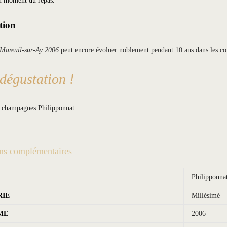
u moment du repas.
tion
 Mareuil-sur-Ay 2006
peut encore évoluer noblement pendant 10 ans dans les co
dégustation !
s champagnes Philipponnat
ns complémentaires
Philipponna
RIE
Millésimé
ME
2006