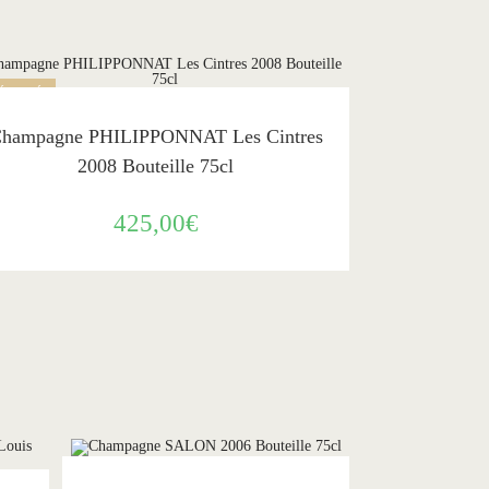
ÉPUISÉ
LIRE LA SUITE
Philipponnat
hampagne PHILIPPONNAT Les Cintres
2008 Bouteille 75cl
425,00
€
ÉPUISÉ
LIRE LA SUITE
Salon