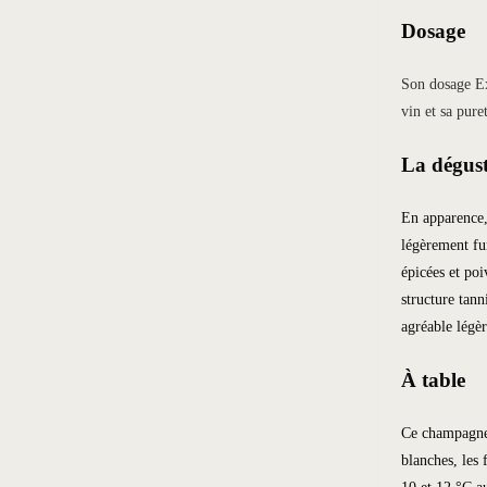
Dosage
Son dosage Ex
vin et sa pure
La dégus
En apparence
légèrement fu
épicées et po
structure tann
agréable légè
À table
Ce champagne 
blanches, les 