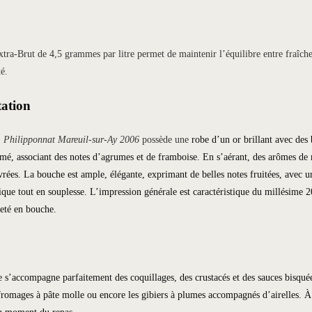
tra-Brut de 4,5 grammes par litre permet de maintenir l’équilibre entre fraîcheu
té.
tation
,
Philipponnat Mareuil-sur-Ay 2006
possède une
robe d’un or brillant avec des 
mé, associant des notes d’agrumes et de framboise. En s’aérant, des arômes de n
ivrées. La bouche est ample, élégante, exprimant de belles notes fruitées, avec 
ique tout en souplesse. L’impression générale est caractéristique du millésime 200
reté en bouche.
s’accompagne parfaitement des coquillages, des crustacés et des sauces bisquée
fromages à pâte molle ou encore les gibiers à plumes accompagnés d’airelles. À se