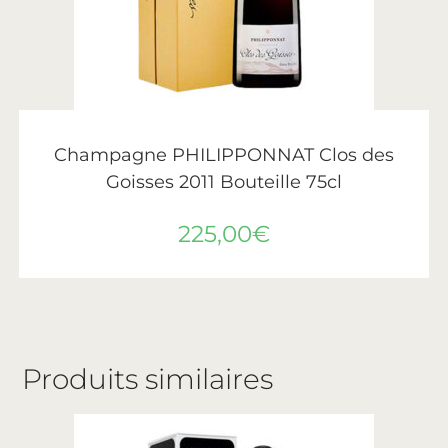
AJOUTER AU PANIER
Philipponnat
Champagne PHILIPPONNAT Clos des
Goisses 2011 Bouteille 75cl
225,00
€
Produits similaires