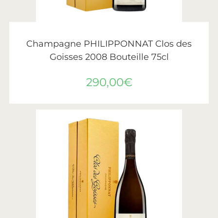
LIRE LA SUITE
Philipponnat
Champagne PHILIPPONNAT Clos des
Goisses 2008 Bouteille 75cl
290,00
€