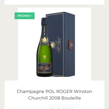
PROMO !
AJOUTER AU PANIER
Pol Roger
Champagne POL ROGER Winston
Churchill 2008 Bouteille