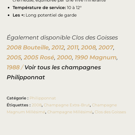
crémeuse, équilibrée par une vive minéralité
Température de service:
10 à 12°
Les +:
Long potentiel de garde
Également disponible Clos des Goisses
2008 Bouteille
,
2012
,
2011
,
2008
,
2007
,
2005
,
2005 Rosé
,
2000
,
1990 Magnum
,
1988
/
Voir tous les champagnes
Philipponnat
Catégorie :
Philipponnat
Étiquettes :
2008
,
Champagne Extra-Brut
,
Champagne
Magnum Millésimé
,
Champagne Millésimé
,
Clos des Goisses