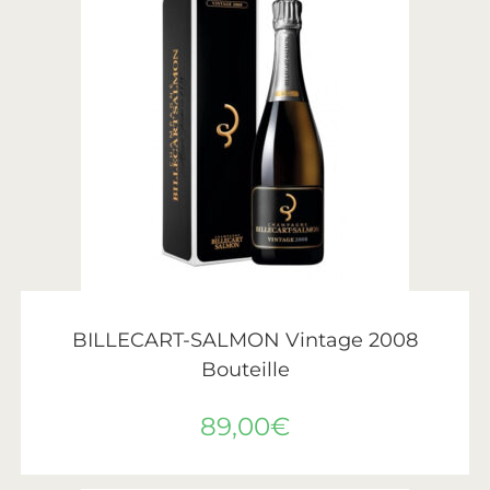
AJOUTER AU PANIER
Billecart-Salmon
BILLECART-SALMON Vintage 2008
Bouteille
89,00
€