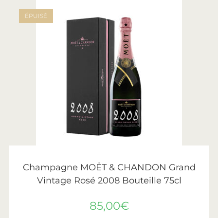
ÉPUISÉ
LIRE LA SUITE
Moët & Chandon
Champagne MOËT & CHANDON Grand
Vintage Rosé 2008 Bouteille 75cl
85,00
€