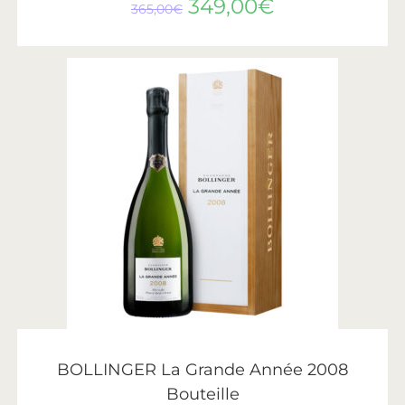
349,00
€
365,00
€
CHOIX DES OPTIONS
Bollinger
BOLLINGER La Grande Année 2008
Bouteille