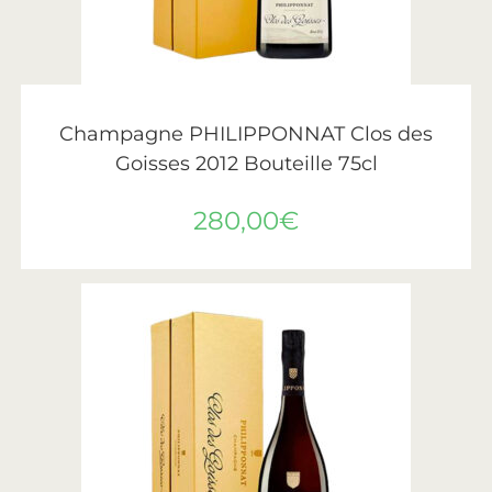
AJOUTER AU PANIER
Philipponnat
Champagne PHILIPPONNAT Clos des
Goisses 2012 Bouteille 75cl
280,00
€