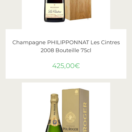
LIRE LA SUITE
Philipponnat
Champagne PHILIPPONNAT Les Cintres
2008 Bouteille 75cl
425,00
€