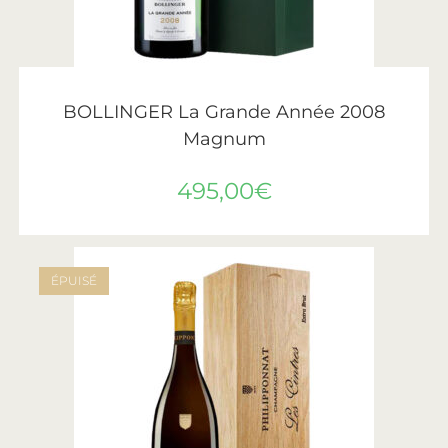
AJOUTER AU PANIER
Bollinger
BOLLINGER La Grande Année 2008
Magnum
495,00
€
ÉPUISÉ