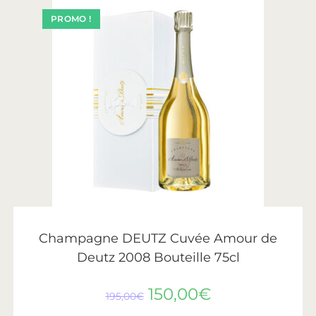
PROMO !
AJOUTER AU PANIER
Deutz
Champagne DEUTZ Cuvée Amour de
Deutz 2008 Bouteille 75cl
150,00
€
195,00
€