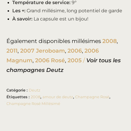
Température de service:
9°
Les +:
Grand millésime, long potentiel de garde
À savoir:
La capsule est un bijou!
Également disponibles millésimes
2008
,
2011
,
2007 Jeroboam
,
2006
,
2006
Magnum
,
2006 Rosé
,
2005
/
Voir tous les
champagnes Deutz
Catégorie :
Deutz
Étiquettes :
2008
,
amour de deutz
,
Champagne Rosé
,
Champagne Rosé Millésimé