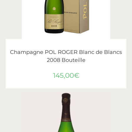
AJOUTER AU PANIER
Pol Roger
Champagne POL ROGER Blanc de Blancs
2008 Bouteille
145,00
€