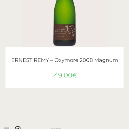
AJOUTER AU PANIER
Ernest Remy
ERNEST REMY – Oxymore 2008 Magnum
149,00
€