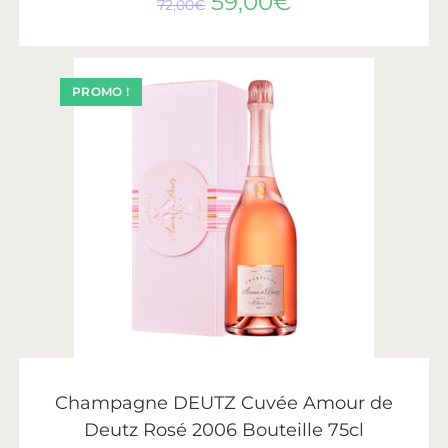
59,00
€
72,00
€
PROMO !
AJOUTER AU PANIER
Deutz
Champagne DEUTZ Cuvée Amour de
Deutz Rosé 2006 Bouteille 75cl