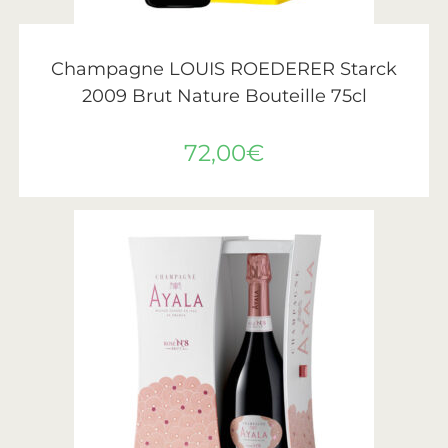
AJOUTER AU PANIER
Roederer
Champagne LOUIS ROEDERER Starck
2009 Brut Nature Bouteille 75cl
72,00
€