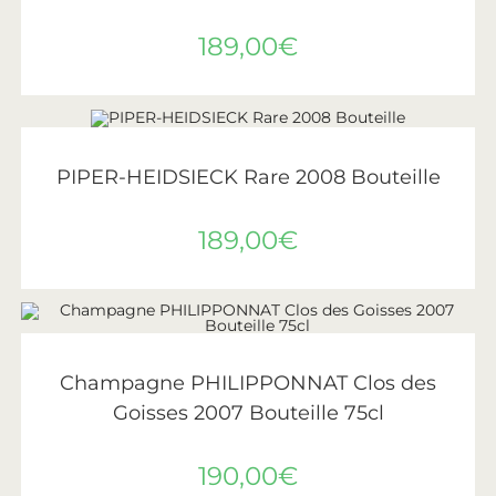
189,00
€
LIRE LA SUITE
ÉPUISÉ
Piper-Heidsieck
PIPER-HEIDSIECK Rare 2008 Bouteille
189,00
€
AJOUTER AU PANIER
Philipponnat
Champagne PHILIPPONNAT Clos des
Goisses 2007 Bouteille 75cl
190,00
€