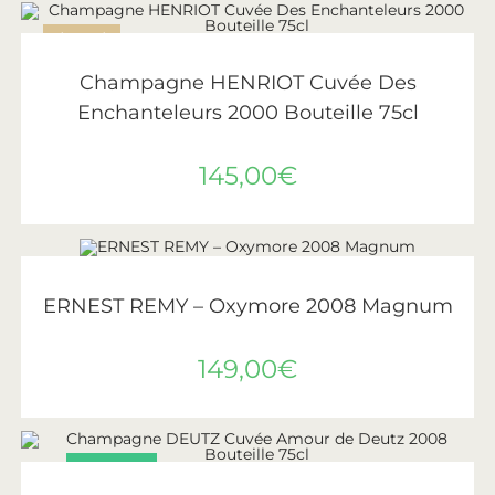
ÉPUISÉ
LIRE LA SUITE
Henriot
Champagne HENRIOT Cuvée Des
Enchanteleurs 2000 Bouteille 75cl
145,00
€
AJOUTER AU PANIER
Ernest Remy
ERNEST REMY – Oxymore 2008 Magnum
149,00
€
PROMO !
AJOUTER AU PANIER
Deutz