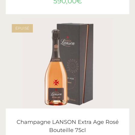
590,00
€
ÉPUISÉ
LIRE LA SUITE
Lanson
Champagne LANSON Extra Age Rosé
Bouteille 75cl