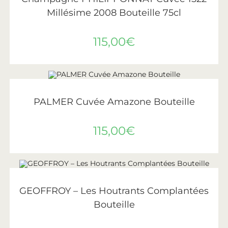
Millésime 2008 Bouteille 75cl
115,00
€
AJOUTER AU PANIER
Champagne
,
Palmer
PALMER Cuvée Amazone Bouteille
115,00
€
AJOUTER AU PANIER
Geoffroy
GEOFFROY – Les Houtrants Complantées
Bouteille