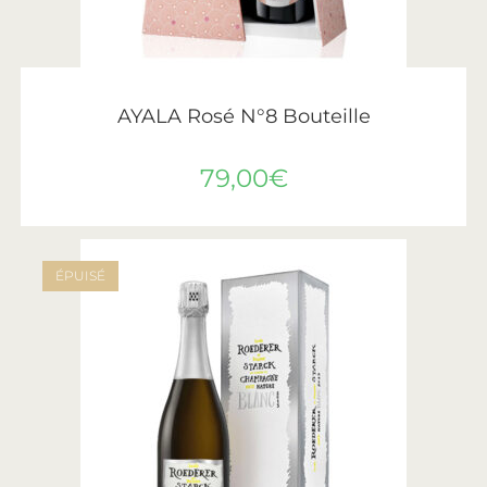
AJOUTER AU PANIER
Ayala
AYALA Rosé N°8 Bouteille
79,00
€
ÉPUISÉ