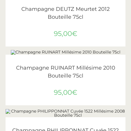
LIRE LA SUITE
ÉPUISÉ
Deutz
Champagne DEUTZ Meurtet 2012
Bouteille 75cl
95,00
€
LIRE LA SUITE
ÉPUISÉ
Ruinart
Champagne RUINART Millésime 2010
Bouteille 75cl
95,00
€
AJOUTER AU PANIER
Philipponnat
Champagne PHILIPPONNAT Cuvée 1522