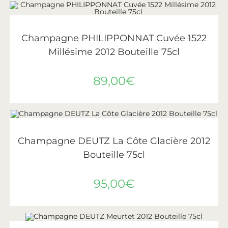
AJOUTER AU PANIER
Philipponnat
Champagne PHILIPPONNAT Cuvée 1522
Millésime 2012 Bouteille 75cl
89,00
€
LIRE LA SUITE
ÉPUISÉ
Deutz
Champagne DEUTZ La Côte Glacière 2012
Bouteille 75cl
95,00
€