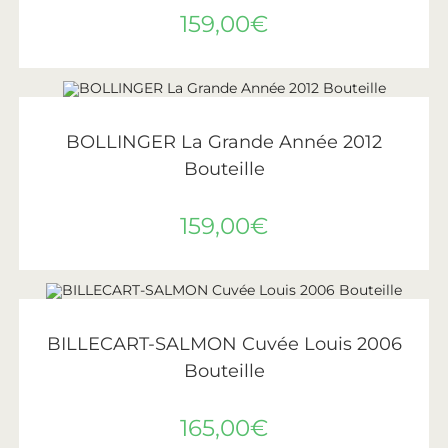
159,00
€
LIRE LA SUITE
ÉPUISÉ
Bollinger
BOLLINGER La Grande Année 2012
Bouteille
159,00
€
AJOUTER AU PANIER
Billecart-Salmon
BILLECART-SALMON Cuvée Louis 2006
Bouteille
165,00
€