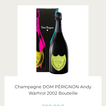
LIRE LA SUITE
Dom Pérignon
Champagne DOM PÉRIGNON Andy
Warhrol 2002 Bouteille