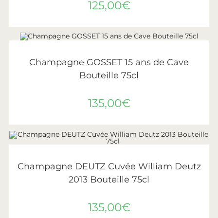
125,00
€
LIRE LA SUITE
ÉPUISÉ
Gosset
Champagne GOSSET 15 ans de Cave
Bouteille 75cl
135,00
€
AJOUTER AU PANIER
Deutz
Champagne DEUTZ Cuvée William Deutz
2013 Bouteille 75cl
135,00
€