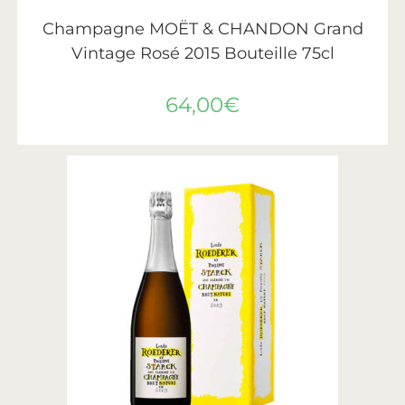
LIRE LA SUITE
Moët & Chandon
Champagne MOËT & CHANDON Grand
Vintage Rosé 2015 Bouteille 75cl
64,00
€