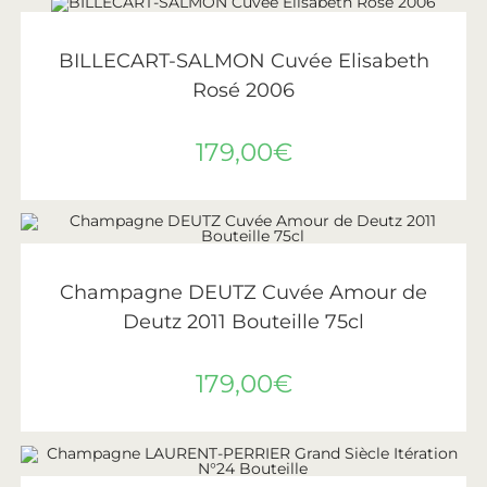
AJOUTER AU PANIER
Billecart-Salmon
BILLECART-SALMON Cuvée Elisabeth
Rosé 2006
179,00
€
AJOUTER AU PANIER
Deutz
Champagne DEUTZ Cuvée Amour de
Deutz 2011 Bouteille 75cl
179,00
€