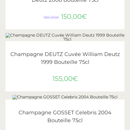
Deutz 2006 Bouteille 75cl
150,00
€
185,00
€
AJOUTER AU PANIER
Deutz
Champagne DEUTZ Cuvée William Deutz
1999 Bouteille 75cl
155,00
€
LIRE LA SUITE
ÉPUISÉ
Gosset
Champagne GOSSET Celebris 2004
Bouteille 75cl