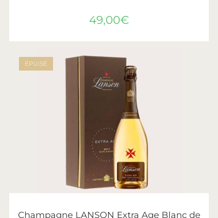
49,00
€
ÉPUISÉ
LIRE LA SUITE
Lanson
Champagne LANSON Extra Age Blanc de