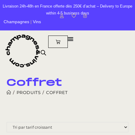
Livraison 24h-48h en France offerte dès 250€ d’achat – Delivery to Europe
within 4-5 business days
Champagnes
|
Vins
Coffret
/
PRODUITS
/
COFFRET