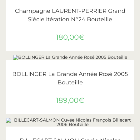
AJOUTER AU PANIER
Laurent-Perrier
Champagne LAURENT-PERRIER Grand
Siècle Itération N°24 Bouteille
180,00
€
AJOUTER AU PANIER
Bollinger
BOLLINGER La Grande Année Rosé 2005
Bouteille
189,00
€
AJOUTER AU PANIER
Billecart-Salmon