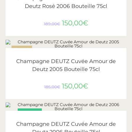
Deutz Rosé 2006 Bouteille 75cl
150,00
€
189,00
€
ÉPUISÉ
LIRE LA SUITE
Deutz
Champagne DEUTZ Cuvée Amour de
Deutz 2005 Bouteille 75cl
150,00
€
185,00
€
PROMO !
AJOUTER AU PANIER
Deutz
Champagne DEUTZ Cuvée Amour de