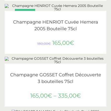
PROMO !
AJOUTER AU PANIER
Henriot
Champagne HENRIOT Cuvée Hemera
2005 Bouteille 75cl
165,00
€
180,00
€
CHOIX DES OPTIONS
Gosset
Champagne GOSSET Coffret Découverte
3 bouteilles 75cl
165,00
€
–
335,00
€