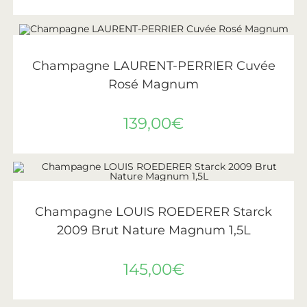
LIRE LA SUITE
ÉPUISÉ
Laurent-Perrier
Champagne LAURENT-PERRIER Cuvée
Rosé Magnum
139,00
€
AJOUTER AU PANIER
Roederer
Champagne LOUIS ROEDERER Starck
2009 Brut Nature Magnum 1,5L
145,00
€