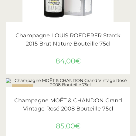
LIRE LA SUITE
Roederer
Champagne LOUIS ROEDERER Starck
2015 Brut Nature Bouteille 75cl
84,00
€
ÉPUISÉ
LIRE LA SUITE
Moët & Chandon
Champagne MOËT & CHANDON Grand
Vintage Rosé 2008 Bouteille 75cl
85,00
€