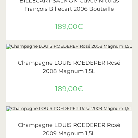
BILLECART-SALMON Cuvée Nicolas
François Billecart 2006 Bouteille
189,00
€
LIRE LA SUITE
ÉPUISÉ
Roederer
Champagne LOUIS ROEDERER Rosé
2008 Magnum 1,5L
189,00
€
AJOUTER AU PANIER
Roederer
Champagne LOUIS ROEDERER Rosé
2009 Magnum 1,5L