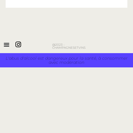
@2023 -
CHAMPAGNESETVINS
L'abus d'alcool est dangereux pour la santé, à consommer
avec modération