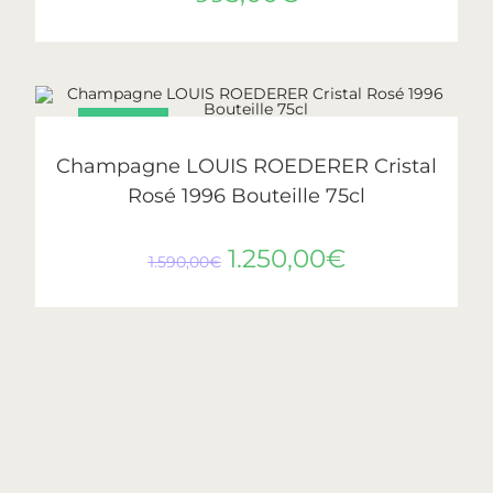
PROMO !
AJOUTER AU PANIER
Cristal
,
Roederer
Champagne LOUIS ROEDERER Cristal
Rosé 1996 Bouteille 75cl
1.250,00
€
1.590,00
€