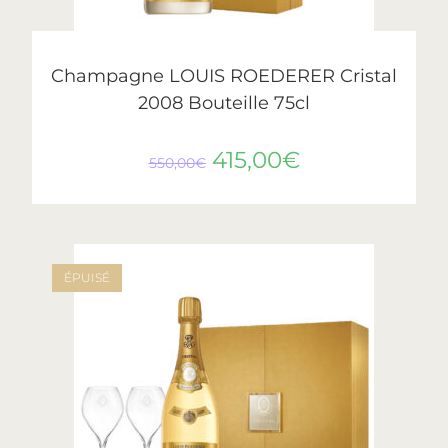
LIRE LA SUITE
Cristal
,
Roederer
Champagne LOUIS ROEDERER Cristal
2008 Bouteille 75cl
415,00
€
550,00
€
ÉPUISÉ