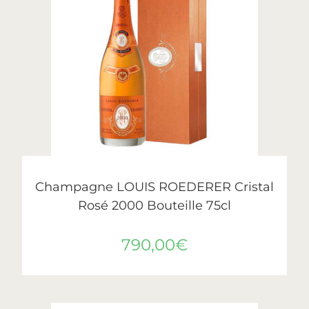
AJOUTER AU PANIER
Cristal
,
Roederer
Champagne LOUIS ROEDERER Cristal
Rosé 2000 Bouteille 75cl
790,00
€