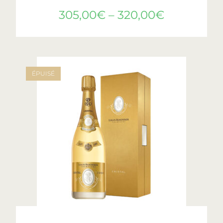
305,00
€
–
320,00
€
ÉPUISÉ
LIRE LA SUITE
Cristal
,
Roederer