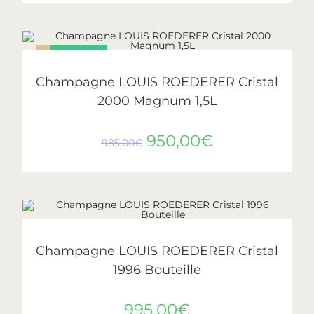
ÉPUISÉ
PROMO !
LIRE LA SUITE
Cristal
,
Roederer
Champagne LOUIS ROEDERER Cristal
2000 Magnum 1,5L
950,00
€
985,00
€
AJOUTER AU PANIER
Cristal
,
Roederer
Champagne LOUIS ROEDERER Cristal
1996 Bouteille
995,00
€