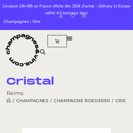
Livraison 24h-48h en France offerte dès 250€ d’achat – Delivery to Europe
within 4-5 business days
Champagnes
|
Vins
Cristal
Reims
/
CHAMPAGNES
/
CHAMPAGNE ROEDERER
/
CRISTA