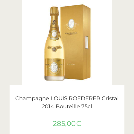
AJOUTER AU PANIER
Cristal
,
Roederer
Champagne LOUIS ROEDERER Cristal
2014 Bouteille 75cl
285,00
€