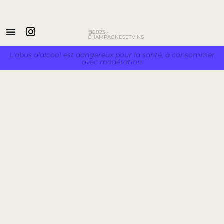
@2023 -
CHAMPAGNESETVINS
L'abus d'alcool est dangereux pour la santé, à consommer
avec modération