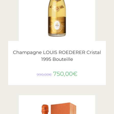
AJOUTER AU PANIER
Cristal
,
Roederer
Champagne LOUIS ROEDERER Cristal
1995 Bouteille
750,00
€
990,00
€