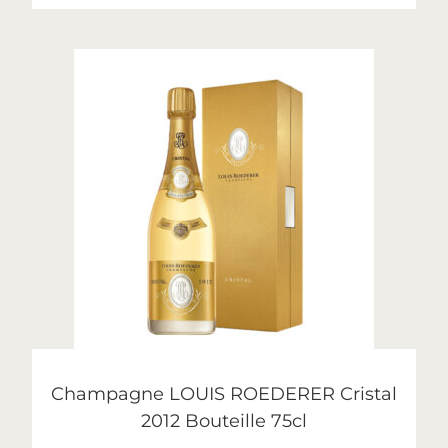
CHOIX DES OPTIONS
Cristal
,
Roederer
Champagne LOUIS ROEDERER Cristal
2012 Bouteille 75cl