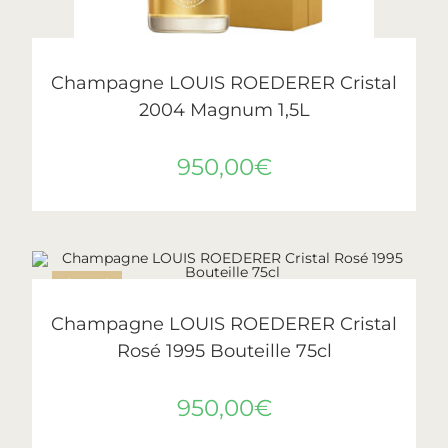
LIRE LA SUITE
Cristal
,
Roederer
Champagne LOUIS ROEDERER Cristal
2004 Magnum 1,5L
950,00
€
ÉPUISÉ
LIRE LA SUITE
Cristal
,
Roederer
Champagne LOUIS ROEDERER Cristal
Rosé 1995 Bouteille 75cl
950,00
€