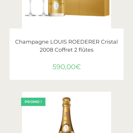
LIRE LA SUITE
Cristal
,
Roederer
Champagne LOUIS ROEDERER Cristal
2008 Coffret 2 flûtes
590,00
€
PROMO !