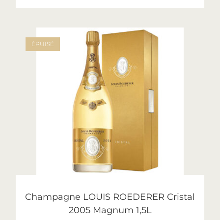
ÉPUISÉ
LIRE LA SUITE
Cristal
,
Roederer
Champagne LOUIS ROEDERER Cristal
2005 Magnum 1,5L