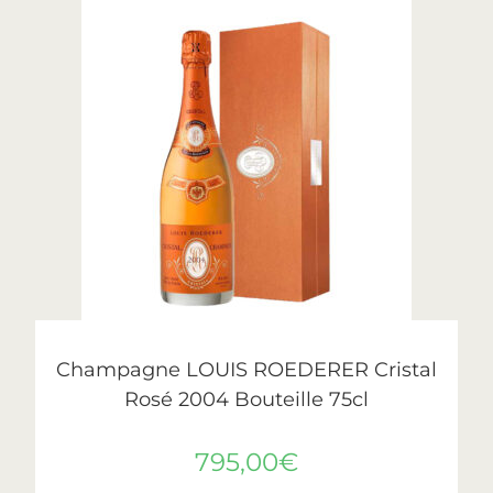
AJOUTER AU PANIER
Cristal
,
Roederer
Champagne LOUIS ROEDERER Cristal
Rosé 2004 Bouteille 75cl
795,00
€