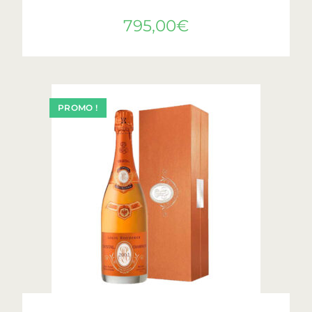
795,00
€
PROMO !
AJOUTER AU PANIER
Cristal
,
Roederer